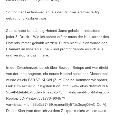
So find der Leidensweg an, als der Drucker erstmal fertig
gebaut und kalibriert war:
Zuerst habe ich ständig Hotend Jams gehabt, mindestens
jeder 3. Druck – Wie ich später erfuhr muss der Kühlkörper des
Hotends immer gekühlt werden. Durch nicht kühlen wurde das
Filament im Inneren zu heiß und prompt dehnte es sich aus
und verstopfte das Innere.
In der Zwischenzeit las ich über Bowden Setups und war direkt
von der Idee angetan, ein neues Hotend sollte her. Dieses mal
wurde es ein E3D-V6
KLON
(Zum Original kommen wir später;
Link zum aktuell günstigsten Klon: http://www.ebay.de/itm/E3D-
V6-All-Metal-Extruder-J-head-1-75mm-Filament-For-Makerbot-
Reprap-3D-Printer-/381778490457?
var=&hash=item58e3c57459:m:monf8y571s3eag06wCrCorA).
Dieser Klon (von dem ich zu dem Zeitpunkt nicht wusste dass