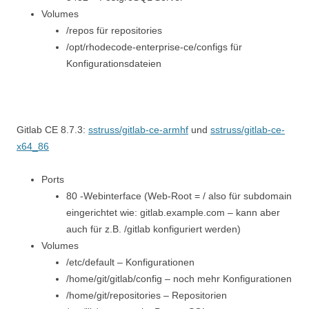
Volumes
/repos für repositories
/opt/rhodecode-enterprise-ce/configs für
Konfigurationsdateien
Gitlab CE 8.7.3:
sstruss/gitlab-ce-armhf
und
sstruss/gitlab-ce-
x64_86
Ports
80 -Webinterface (Web-Root = / also für subdomain
eingerichtet wie: gitlab.example.com – kann aber
auch für z.B. /gitlab konfiguriert werden)
Volumes
/etc/default – Konfigurationen
/home/git/gitlab/config – noch mehr Konfigurationen
/home/git/repositories – Repositorien