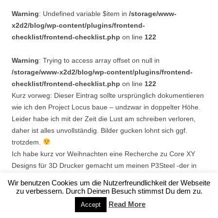
Warning
: Undefined variable $item in
/storage/www-
x2d2/blog/wp-content/plugins/frontend-
checklist/frontend-checklist.php
on line
122
Warning
: Trying to access array offset on null in
/storage/www-x2d2/blog/wp-content/plugins/frontend-
checklist/frontend-checklist.php
on line
122
Kurz vorweg: Dieser Eintrag sollte ursprünglich dokumentieren
wie ich den Project Locus baue – undzwar in doppelter Höhe.
Leider habe ich mit der Zeit die Lust am schreiben verloren,
daher ist alles unvollständig. Bilder gucken lohnt sich ggf.
trotzdem.
Ich habe kurz vor Weihnachten eine Recherche zu Core XY
Designs für 3D Drucker gemacht um meinen P3Steel -der in
letzter Zeit immer wieder erstaunlich viele Probleme macht-
Wir benutzen Cookies um die Nutzerfreundlichkeit der Webseite
umzubauen.
zu verbessern. Durch Deinen Besuch stimmst Du dem zu.
Read More
Accept
Dabei bin ich auf das “Project Locus” von redhatman auf