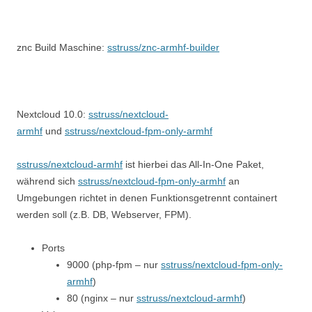
znc Build Maschine:
sstruss/znc-armhf-builder
Nextcloud 10.0:
sstruss/nextcloud-
armhf
und
sstruss/nextcloud-fpm-only-armhf
sstruss/nextcloud-armhf
ist hierbei das All-In-One Paket,
während sich
sstruss/nextcloud-fpm-only-armhf
an
Umgebungen richtet in denen Funktionsgetrennt containert
werden soll (z.B. DB, Webserver, FPM).
Ports
9000 (php-fpm – nur
sstruss/nextcloud-fpm-only-
armhf
)
80 (nginx – nur
sstruss/nextcloud-armhf
)