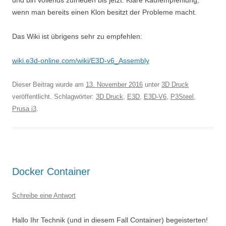
und bin vollends zufrieden bis jetzt. Klare Kaufempfehlung,
wenn man bereits einen Klon besitzt der Probleme macht.
Das Wiki ist übrigens sehr zu empfehlen:
wiki.e3d-online.com/wiki/E3D-v6_Assembly
Dieser Beitrag wurde am
13. November 2016
unter
3D Druck
veröffentlicht. Schlagwörter:
3D Druck
,
E3D
,
E3D-V6
,
P3Steel
,
Prusa i3
.
Docker Container
Schreibe eine Antwort
Hallo Ihr Technik (und in diesem Fall Container) begeisterten!