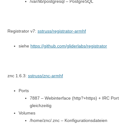
/var/lib/postgresql – PostgreSQL
Registrator v7:
sstruss/registrator-armhf
siehe
https://github.com/gliderlabs/registrator
znc 1.6.3:
sstruss/znc-armhf
Ports
7887 – Webinterface (http?+https) + IRC Port
gleichzeitig
Volumes
/home/znc/.znc – Konfigurationsdateien