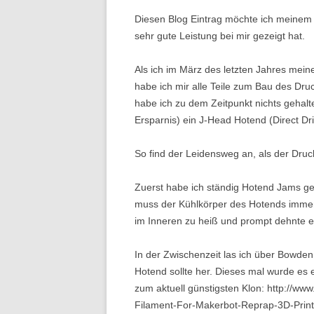
Diesen Blog Eintrag möchte ich meinem
sehr gute Leistung bei mir gezeigt hat.
Als ich im März des letzten Jahres mein
habe ich mir alle Teile zum Bau des Dr
habe ich zu dem Zeitpunkt nichts gehalte
Ersparnis) ein J-Head Hotend (Direct Dri
So find der Leidensweg an, als der Druck
Zuerst habe ich ständig Hotend Jams geh
muss der Kühlkörper des Hotends immer
im Inneren zu heiß und prompt dehnte es
In der Zwischenzeit las ich über Bowden
Hotend sollte her. Dieses mal wurde es
zum aktuell günstigsten Klon: http://w
Filament-For-Makerbot-Reprap-3D-Prin