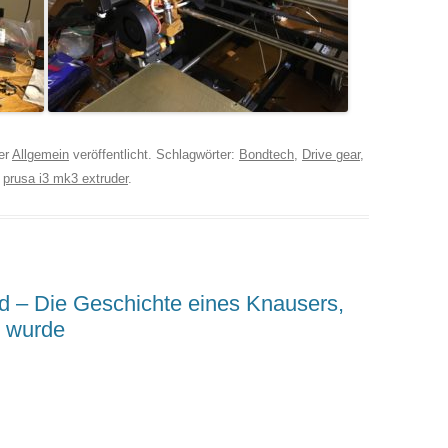
er
Allgemein
veröffentlicht. Schlagwörter:
Bondtech
,
Drive gear
,
,
prusa i3 mk3 extruder
.
 – Die Geschichte eines Knausers,
t wurde