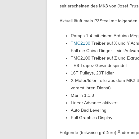
seit erscheinen des MK3 von Josef Pru
Aktuell läuft mein P3Steel mit folgend
Ramps 1.4 mit einem Arduino Me
TMC2130
Treiber auf X und Y Achs
Fall die China Dinger – viel Auf
TMC2100 Treiber auf Z und Extru
TR8 Trapez Gewindespindel
16T Pulleys, 20T Idler
X-Motor/Idler Teile aus dem MK2 B
vorerst ihren Dienst)
Marlin 1.1.8
Linear Advance aktiviert
Auto Bed Leveling
Full Graphics Display
Folgende (teilweise größere) Änderunge