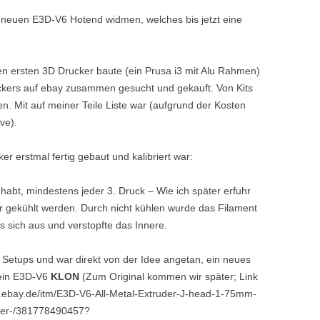
 neuen E3D-V6 Hotend widmen, welches bis jetzt eine
en ersten 3D Drucker baute (ein Prusa i3 mit Alu Rahmen)
uckers auf ebay zusammen gesucht und gekauft. Von Kits
n. Mit auf meiner Teile Liste war (aufgrund der Kosten
ve).
er erstmal fertig gebaut und kalibriert war:
abt, mindestens jeder 3. Druck – Wie ich später erfuhr
 gekühlt werden. Durch nicht kühlen wurde das Filament
 sich aus und verstopfte das Innere.
 Setups und war direkt von der Idee angetan, ein neues
 ein E3D-V6
KLON
(Zum Original kommen wir später; Link
ww.ebay.de/itm/E3D-V6-All-Metal-Extruder-J-head-1-75mm-
ter-/381778490457?