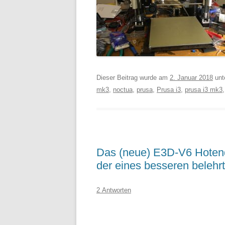
Dieser Beitrag wurde am
2. Januar 2018
unt
mk3
,
noctua
,
prusa
,
Prusa i3
,
prusa i3 mk3
Das (neue) E3D-V6 Hotend
der eines besseren belehr
2 Antworten