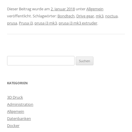
Dieser Beitrag wurde am
2. Januar 2018
unter
Allgemein
veröffentlicht. Schlagwörter:
Bondtech
,
Drive gear
,
mk3
,
noctua
,
prusa
,
Prusa i3
,
prusa i3 mk3
,
prusa i3 mk3 extruder
.
Suchen
nach:
KATEGORIEN
3D Druck
Administration
Allgemein
Datenbanken
Docker