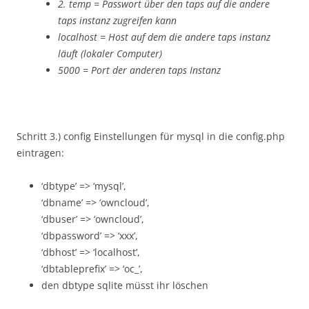
2. temp = Passwort über den taps auf die andere
taps instanz zugreifen kann
localhost = Host auf dem die andere taps instanz
läuft (lokaler Computer)
5000 = Port der anderen taps Instanz
Schritt 3.) config Einstellungen für mysql in die config.php
eintragen:
‘dbtype’ => ‘mysql’,
‘dbname’ => ‘owncloud’,
‘dbuser’ => ‘owncloud’,
‘dbpassword’ => ‘xxx’,
‘dbhost’ => ‘localhost’,
‘dbtableprefix’ => ‘oc_’,
den dbtype sqlite müsst ihr löschen