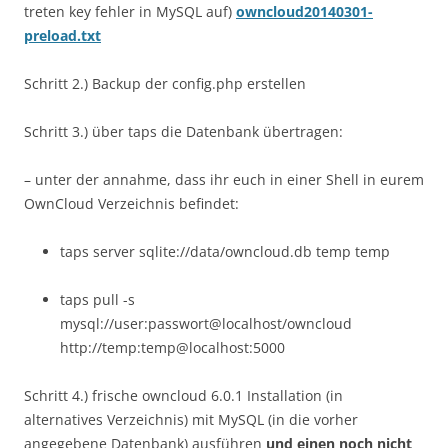
treten key fehler in MySQL auf)
owncloud20140301-
preload.txt
Schritt 2.) Backup der config.php erstellen
Schritt 3.) über taps die Datenbank übertragen:
– unter der annahme, dass ihr euch in einer Shell in eurem
OwnCloud Verzeichnis befindet:
taps server sqlite://data/owncloud.db temp temp
taps pull -s
mysql://user:passwort@localhost/owncloud
http://temp:temp@localhost:5000
Schritt 4.) frische owncloud 6.0.1 Installation (in
alternatives Verzeichnis) mit MySQL (in die vorher
angegebene Datenbank) ausführen
und einen noch nicht