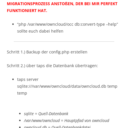
MIGRATIONSPROZESS ANSTOßEN, DER BEI MIR PERFEKT
FUNKTIONIERT HAT.
“php /var/www/owncloud/occ db:convert-type –help”
sollte euch dabei helfen
Schritt 1.) Backup der config.php erstellen
Schritt 2.) über taps die Datenbank übertragen:
taps server
sqlite:///var/www/owncloud/data/owncloud.db temp
temp
sqlite = Quell-Datenbank
/var/www/owncloud = Hauptpfad von owncloud
owncloud.db = Quell-Datenbankdatei