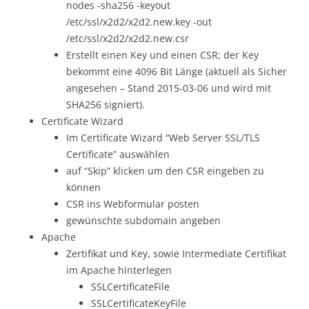
nodes -sha256 -keyout
/etc/ssl/x2d2/x2d2.new.key -out
/etc/ssl/x2d2/x2d2.new.csr
Erstellt einen Key und einen CSR; der Key
bekommt eine 4096 Bit Länge (aktuell als Sicher
angesehen – Stand 2015-03-06 und wird mit
SHA256 signiert).
Certificate Wizard
Im Certificate Wizard “Web Server SSL/TLS
Certificate” auswählen
auf “Skip” klicken um den CSR eingeben zu
können
CSR ins Webformular posten
gewünschte subdomain angeben
Apache
Zertifikat und Key, sowie Intermediate Certifikat
im Apache hinterlegen
SSLCertificateFile
SSLCertificateKeyFile