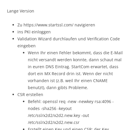
Lange Version
Zu https://www.startssl.com/ navigieren
ins PKI einloggen
Validation Wizard durchlaufen und Verification Code
eingeben
Wenn Ihr einen Fehler bekommt, dass die E-Mail
nicht versandt werden konnte, dann schaut mal
in euren DNS Eintrag. StartCom erwartet, dass
dort ein MX Record drin ist. Wenn der nicht
vorhanden ist (z.B. weil Ihr einen CNAME
benutzt), dann gibts Probleme.
CSR erstellen
Befehl: openssl req -new -newkey rsa:4096 -
nodes -sha256 -keyout
/etc/ssl/x2d2/x2d2.new.key -out
/etc/ssl/x2d2/x2d2.new.csr
Erstellt einen Key und einen CSR; der Key